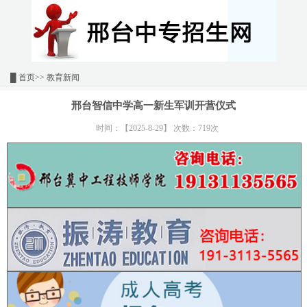
█
首页
>> 教育新闻
邢台智信中学高一新生军训开营仪式
时间：【2025-8-29】 次数：719次