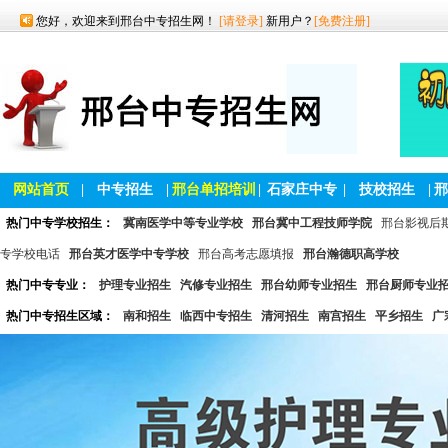
您好，欢迎来到邢台中专招生网！
[请登录]
新用户？
[免费注册]
网站首页
|
中专招生
|
邢台单招培训
|
石家庄中专
|
技校招生
|
邢
热门中专学校招生：
冀南医学中等专业学校
邢台冀中工程技师学院
邢台影视后
专学校电话
邢台英才医学中专学校
邢台高考志愿填报
邢台瀚德职高学校
热门中专专业：
护理专业招生
汽修专业招生
邢台幼师专业招生
邢台厨师专业
热门中专招生区域：
南和招生
临西中专招生
清河招生
南宫招生
平乡招生
广