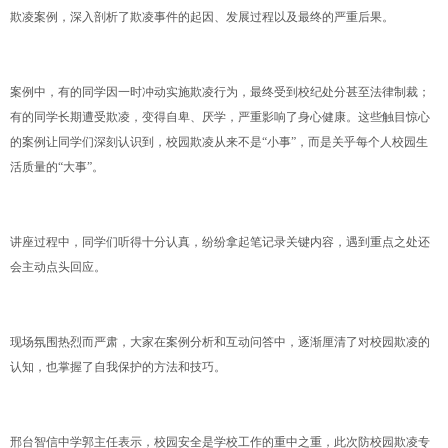
欺凌案例，深入剖析了欺凌事件的起因、发展过程以及最终的严重后果。
案例中，有的同学因一时冲动实施欺凌行为，最终受到校纪处分甚至法律制裁；
有的同学长期遭受欺凌，变得自卑、厌学，严重影响了身心健康。这些触目惊心
的案例让同学们深刻认识到，校园欺凌从来不是“小事”，而是关乎每个人校园生
活质量的“大事”。
讲座过程中，同学们听得十分认真，纷纷拿起笔记录关键内容，遇到重点之处还
会主动点头回应。
现场氛围热烈而严肃，大家在案例分析和互动问答中，逐渐厘清了对校园欺凌的
认知，也掌握了自我保护的方法和技巧。
邢台智信中学郭主任表示，校园安全是学校工作的重中之重，此次防校园欺凌专